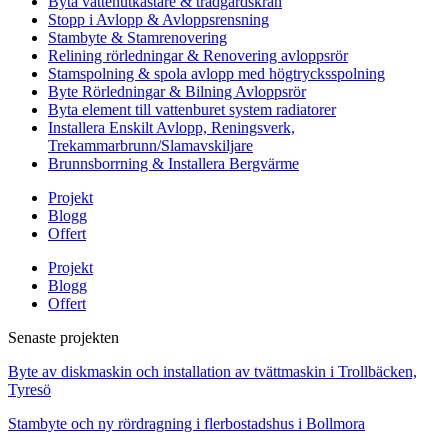
Byta vattenutkastare & trädgårdskran
Stopp i Avlopp & Avloppsrensning
Stambyte & Stamrenovering
Relining rörledningar & Renovering avloppsrör
Stamspolning & spola avlopp med högtrycksspolning
Byte Rörledningar & Bilning Avloppsrör
Byta element till vattenburet system radiatorer
Installera Enskilt Avlopp, Reningsverk,
Trekammarbrunn/Slamavskiljare
Brunnsborrning & Installera Bergvärme
Projekt
Blogg
Offert
Projekt
Blogg
Offert
Senaste projekten
Byte av diskmaskin och installation av tvättmaskin i Trollbäcken,
Tyresö
Stambyte och ny rördragning i flerbostadshus i Bollmora