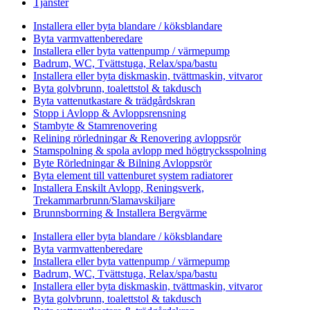
Tjänster
Installera eller byta blandare / köksblandare
Byta varmvattenberedare
Installera eller byta vattenpump / värmepump
Badrum, WC, Tvättstuga, Relax/spa/bastu
Installera eller byta diskmaskin, tvättmaskin, vitvaror
Byta golvbrunn, toalettstol & takdusch
Byta vattenutkastare & trädgårdskran
Stopp i Avlopp & Avloppsrensning
Stambyte & Stamrenovering
Relining rörledningar & Renovering avloppsrör
Stamspolning & spola avlopp med högtrycksspolning
Byte Rörledningar & Bilning Avloppsrör
Byta element till vattenburet system radiatorer
Installera Enskilt Avlopp, Reningsverk,
Trekammarbrunn/Slamavskiljare
Brunnsborrning & Installera Bergvärme
Installera eller byta blandare / köksblandare
Byta varmvattenberedare
Installera eller byta vattenpump / värmepump
Badrum, WC, Tvättstuga, Relax/spa/bastu
Installera eller byta diskmaskin, tvättmaskin, vitvaror
Byta golvbrunn, toalettstol & takdusch