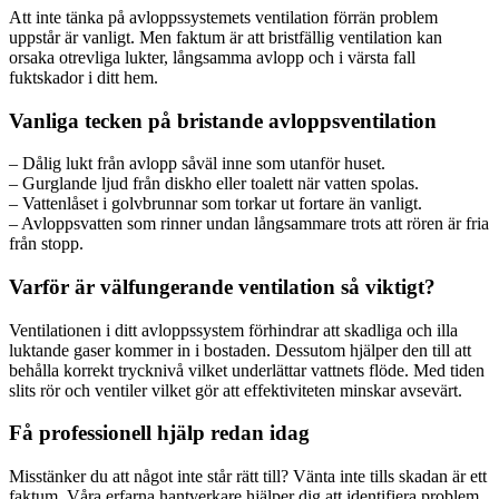
Att inte tänka på avloppssystemets ventilation förrän problem
uppstår är vanligt. Men faktum är att bristfällig ventilation kan
orsaka otrevliga lukter, långsamma avlopp och i värsta fall
fuktskador i ditt hem.
Vanliga tecken på bristande avloppsventilation
– Dålig lukt från avlopp såväl inne som utanför huset.
– Gurglande ljud från diskho eller toalett när vatten spolas.
– Vattenlåset i golvbrunnar som torkar ut fortare än vanligt.
– Avloppsvatten som rinner undan långsammare trots att rören är fria
från stopp.
Varför är välfungerande ventilation så viktigt?
Ventilationen i ditt avloppssystem förhindrar att skadliga och illa
luktande gaser kommer in i bostaden. Dessutom hjälper den till att
behålla korrekt trycknivå vilket underlättar vattnets flöde. Med tiden
slits rör och ventiler vilket gör att effektiviteten minskar avsevärt.
Få professionell hjälp redan idag
Misstänker du att något inte står rätt till? Vänta inte tills skadan är ett
faktum. Våra erfarna hantverkare hjälper dig att identifiera problem