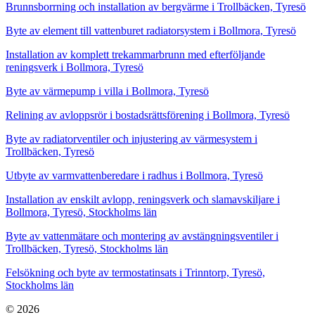
Brunnsborrning och installation av bergvärme i Trollbäcken, Tyresö
Byte av element till vattenburet radiatorsystem i Bollmora, Tyresö
Installation av komplett trekammarbrunn med efterföljande
reningsverk i Bollmora, Tyresö
Byte av värmepump i villa i Bollmora, Tyresö
Relining av avloppsrör i bostadsrättsförening i Bollmora, Tyresö
Byte av radiatorventiler och injustering av värmesystem i
Trollbäcken, Tyresö
Utbyte av varmvattenberedare i radhus i Bollmora, Tyresö
Installation av enskilt avlopp, reningsverk och slamavskiljare i
Bollmora, Tyresö, Stockholms län
Byte av vattenmätare och montering av avstängningsventiler i
Trollbäcken, Tyresö, Stockholms län
Felsökning och byte av termostatinsats i Trinntorp, Tyresö,
Stockholms län
© 2026