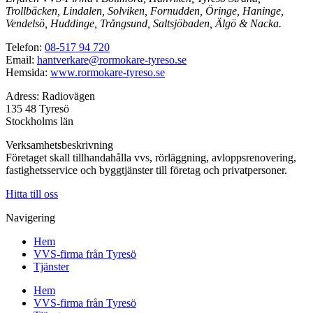
Trollbäcken, Lindalen, Solviken, Fornudden, Öringe, Haninge,
Vendelsö, Huddinge, Trångsund, Saltsjöbaden, Älgö & Nacka.
Telefon:
08-517 94 720
Email:
hantverkare@rormokare-tyreso.se
Hemsida:
www.rormokare-tyreso.se
Adress: Radiovägen
135 48 Tyresö
Stockholms län
Verksamhetsbeskrivning
Företaget skall tillhandahålla vvs, rörläggning, avloppsrenovering,
fastighetsservice och byggtjänster till företag och privatpersoner.
Hitta till oss
Navigering
Hem
VVS-firma från Tyresö
Tjänster
Hem
VVS-firma från Tyresö