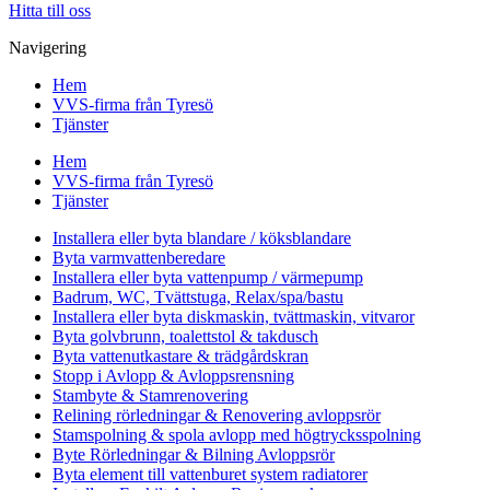
Hitta till oss
Navigering
Hem
VVS-firma från Tyresö
Tjänster
Hem
VVS-firma från Tyresö
Tjänster
Installera eller byta blandare / köksblandare
Byta varmvattenberedare
Installera eller byta vattenpump / värmepump
Badrum, WC, Tvättstuga, Relax/spa/bastu
Installera eller byta diskmaskin, tvättmaskin, vitvaror
Byta golvbrunn, toalettstol & takdusch
Byta vattenutkastare & trädgårdskran
Stopp i Avlopp & Avloppsrensning
Stambyte & Stamrenovering
Relining rörledningar & Renovering avloppsrör
Stamspolning & spola avlopp med högtrycksspolning
Byte Rörledningar & Bilning Avloppsrör
Byta element till vattenburet system radiatorer