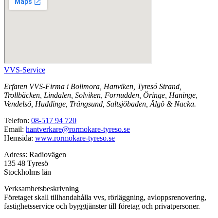
VVS-Service
Erfaren VVS-Firma i Bollmora, Hanviken, Tyresö Strand,
Trollbäcken, Lindalen, Solviken, Fornudden, Öringe, Haninge,
Vendelsö, Huddinge, Trångsund, Saltsjöbaden, Älgö & Nacka.
Telefon:
08-517 94 720
Email:
hantverkare@rormokare-tyreso.se
Hemsida:
www.rormokare-tyreso.se
Adress: Radiovägen
135 48 Tyresö
Stockholms län
Verksamhetsbeskrivning
Företaget skall tillhandahålla vvs, rörläggning, avloppsrenovering,
fastighetsservice och byggtjänster till företag och privatpersoner.