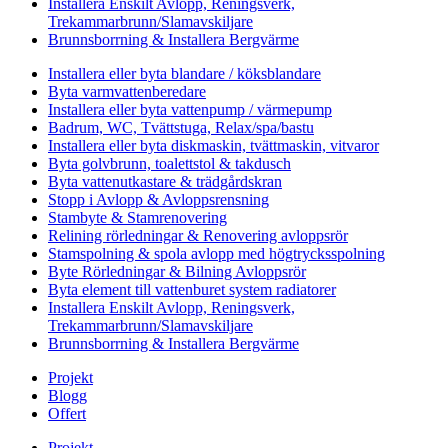
Installera Enskilt Avlopp, Reningsverk,
Trekammarbrunn/Slamavskiljare
Brunnsborrning & Installera Bergvärme
Installera eller byta blandare / köksblandare
Byta varmvattenberedare
Installera eller byta vattenpump / värmepump
Badrum, WC, Tvättstuga, Relax/spa/bastu
Installera eller byta diskmaskin, tvättmaskin, vitvaror
Byta golvbrunn, toalettstol & takdusch
Byta vattenutkastare & trädgårdskran
Stopp i Avlopp & Avloppsrensning
Stambyte & Stamrenovering
Relining rörledningar & Renovering avloppsrör
Stamspolning & spola avlopp med högtrycksspolning
Byte Rörledningar & Bilning Avloppsrör
Byta element till vattenburet system radiatorer
Installera Enskilt Avlopp, Reningsverk,
Trekammarbrunn/Slamavskiljare
Brunnsborrning & Installera Bergvärme
Projekt
Blogg
Offert
Projekt