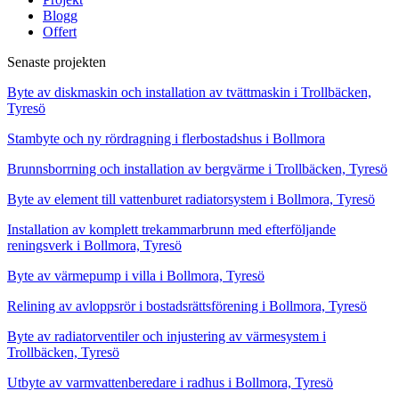
Blogg
Offert
Senaste projekten
Byte av diskmaskin och installation av tvättmaskin i Trollbäcken,
Tyresö
Stambyte och ny rördragning i flerbostadshus i Bollmora
Brunnsborrning och installation av bergvärme i Trollbäcken, Tyresö
Byte av element till vattenburet radiatorsystem i Bollmora, Tyresö
Installation av komplett trekammarbrunn med efterföljande
reningsverk i Bollmora, Tyresö
Byte av värmepump i villa i Bollmora, Tyresö
Relining av avloppsrör i bostadsrättsförening i Bollmora, Tyresö
Byte av radiatorventiler och injustering av värmesystem i
Trollbäcken, Tyresö
Utbyte av varmvattenberedare i radhus i Bollmora, Tyresö