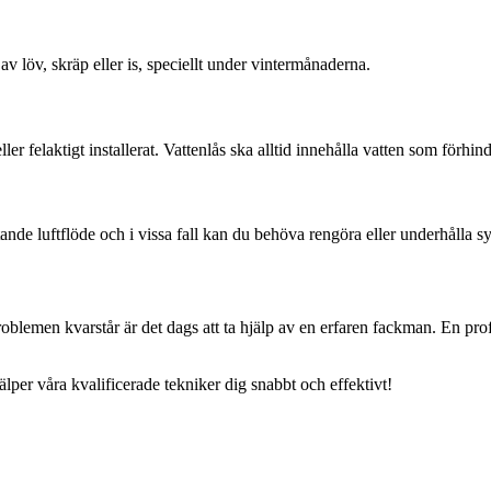
 av löv, skräp eller is, speciellt under vintermånaderna.
eller felaktigt installerat. Vattenlås ska alltid innehålla vatten som förhind
nde luftflöde och i vissa fall kan du behöva rengöra eller underhålla syst
emen kvarstår är det dags att ta hjälp av en erfaren fackman. En profes
älper våra kvalificerade tekniker dig snabbt och effektivt!