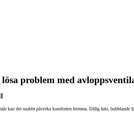
h lösa problem med avloppsventil
ll
år kan det snabbt påverka komforten hemma. Dålig lukt, bubblande ljud