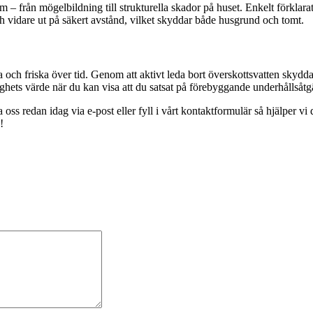
m – från mögelbildning till strukturella skador på huset. Enkelt förklar
 och vidare ut på säkert avstånd, vilket skyddar både husgrund och tomt.
a och friska över tid. Genom att aktivt leda bort överskottsvatten skydda
hets värde när du kan visa att du satsat på förebyggande underhållsåtg
oss redan idag via e-post eller fyll i vårt kontaktformulär så hjälper vi d
!