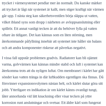
trycket i värmesystemet pendlar mer än normalt. Du kanske märker
att trycket är lågt när systemet är kallt, men stiger kraftigt när värmen
går upp. I nästa steg kan säkerhetsventilen börja släppa ut vatten,
vilket ibland syns som dropp i närheten av avloppsanslutning eller
spillrör. Ett annat vanligt tecken är att du behöver fylla på vatten
oftare än tidigare. Det kan kännas som en liten störning, men
återkommande påfyllning innebär att systemet inte håller sin balans
och att andra komponenter riskerar att påverkas negativt.
I vissa fall uppstår problemen gradvis. Radiatorer kan bli ojämnt
varma, golvvärmen kan kännas mindre stabil och luft i systemet kan
återkomma trots att du nyligen luftat. Om membranet i kärlet har gått
sönder kan vatten tränga in där luftkudden egentligen ska finnas. Då
försvinner expansionsvolymen nästan helt, och kärlet slutar göra sitt
jobb. Ytterligare en indikation är om kärlet känns ovanligt tungt,
låter annorlunda vid lätt knackning eller visar tecken på yttre
korrosion runt anslutningar och svetsar. Ett äldre kärl som fungerat