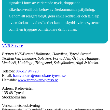
signaler i form av varierande tryck, droppande
säkerhetsventil och behov av återkommande påfyllning.
Genom att reagera tidigt, göra enkla kontroller och ta hjälp
av en fackman vid osäkerhet kan du skydda värmesystemet
och få en tryggare och stabilare drift i villan.
VVS-Service
Erfaren VVS-Firma i Bollmora, Hanviken, Tyresö Strand,
Trollbäcken, Lindalen, Solviken, Fornudden, Öringe, Haninge,
Vendelsö, Huddinge, Trångsund, Saltsjöbaden, Älgö & Nacka.
Telefon:
08-517 94 720
Email:
hantverkare@rormokare-tyreso.se
Hemsida:
www.rormokare-tyreso.se
Adress: Radiovägen
135 48 Tyresö
Stockholms län
Verksamhetsbeskrivning
Företaget skall tillhandahålla vvs, rörläggning, avloppsrenovering,