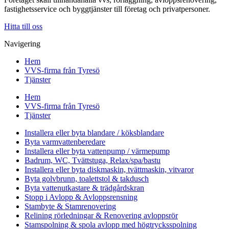
fastighetsservice och byggtjänster till företag och privatpersoner.
Hitta till oss
Navigering
Hem
VVS-firma från Tyresö
Tjänster
Hem
VVS-firma från Tyresö
Tjänster
Installera eller byta blandare / köksblandare
Byta varmvattenberedare
Installera eller byta vattenpump / värmepump
Badrum, WC, Tvättstuga, Relax/spa/bastu
Installera eller byta diskmaskin, tvättmaskin, vitvaror
Byta golvbrunn, toalettstol & takdusch
Byta vattenutkastare & trädgårdskran
Stopp i Avlopp & Avloppsrensning
Stambyte & Stamrenovering
Relining rörledningar & Renovering avloppsrör
Stamspolning & spola avlopp med högtrycksspolning