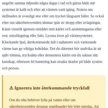
ungefär samma tidpunkt några dagar i rad och gärna både när
systemet är kallt och efter att värmen varit igång. Notera om
skillnaden är ovanligt stor eller om trycket långsamt faller. Se också
efter om säkerhetsventilen lämnar spår av dropp eller avlagringar.
Känn visuellt igenom området runt kärlet och anslutningarna efter
rost, missfärgning eller fukt. Lyssna även på värmesystemet.
Kluckande ljud, återkommande luft i radiatorer och varierande
värme kan ge viktiga ledtrådar. Det du däremot bör undvika är att
själv tömma, trycksätta eller demontera kärlet om du saknar rätt
kunskap, eftersom fel hantering kan orsaka skador på både system
och person.
⚠️ Ignorera inte återkommande tryckfall
Om du ofta behöver fylla på vatten eller om
säkerhetsventilen droppar regelbundet bör felet utredas. Att