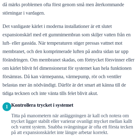
då märks problemen ofta först genom små men återkommande
störningar i vardagen.
Det vanligaste kärlet i moderna installationer är ett slutet
expansionskärl med ett gummimembran som skiljer vatten från en
luft- eller gassida. När temperaturen stiger pressas vattnet mot
membranet, och den komprimerade luften på andra sidan tar upp
förändringen. Om membranet skadas, om förtrycket försvinner eller
om kärlet blivit fel dimensionerat för systemet kan hela funktionen
försämras. Då kan värmepanna, värmepump, rör och ventiler
belastas mer än nödvändigt. Därför är det smart att känna till de
tidiga tecknen och inte vänta tills felet blivit akut.
Kontrollera trycket i systemet
1
Titta på manometern när anläggningen är kall och notera om
trycket ligger stabilt eller varierar ovanligt mycket mellan kallt
och varmt system. Snabba svängningar är ofta ett första tecken
på att expansionskärlet inte längre arbetar korrekt.