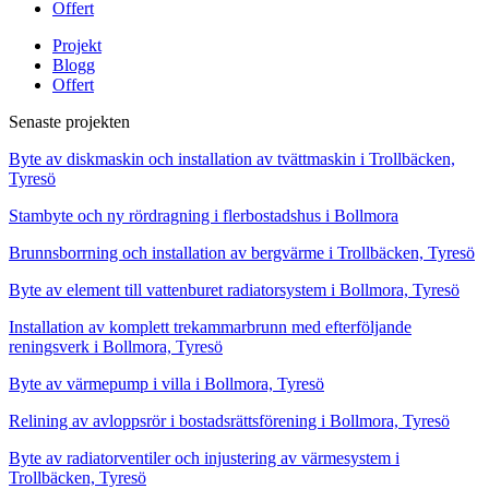
Offert
Projekt
Blogg
Offert
Senaste projekten
Byte av diskmaskin och installation av tvättmaskin i Trollbäcken,
Tyresö
Stambyte och ny rördragning i flerbostadshus i Bollmora
Brunnsborrning och installation av bergvärme i Trollbäcken, Tyresö
Byte av element till vattenburet radiatorsystem i Bollmora, Tyresö
Installation av komplett trekammarbrunn med efterföljande
reningsverk i Bollmora, Tyresö
Byte av värmepump i villa i Bollmora, Tyresö
Relining av avloppsrör i bostadsrättsförening i Bollmora, Tyresö
Byte av radiatorventiler och injustering av värmesystem i
Trollbäcken, Tyresö