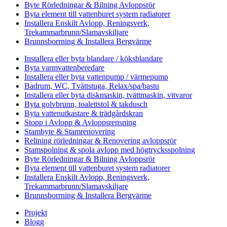
Byte Rörledningar & Bilning Avloppsrör
Byta element till vattenburet system radiatorer
Installera Enskilt Avlopp, Reningsverk,
Trekammarbrunn/Slamavskiljare
Brunnsborrning & Installera Bergvärme
Installera eller byta blandare / köksblandare
Byta varmvattenberedare
Installera eller byta vattenpump / värmepump
Badrum, WC, Tvättstuga, Relax/spa/bastu
Installera eller byta diskmaskin, tvättmaskin, vitvaror
Byta golvbrunn, toalettstol & takdusch
Byta vattenutkastare & trädgårdskran
Stopp i Avlopp & Avloppsrensning
Stambyte & Stamrenovering
Relining rörledningar & Renovering avloppsrör
Stamspolning & spola avlopp med högtrycksspolning
Byte Rörledningar & Bilning Avloppsrör
Byta element till vattenburet system radiatorer
Installera Enskilt Avlopp, Reningsverk,
Trekammarbrunn/Slamavskiljare
Brunnsborrning & Installera Bergvärme
Projekt
Blogg