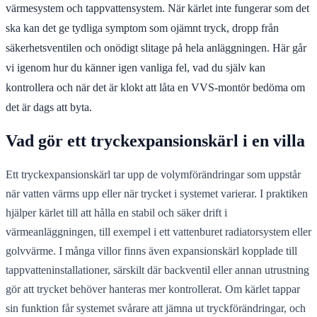
värmesystem och tappvattensystem. När kärlet inte fungerar som det
ska kan det ge tydliga symptom som ojämnt tryck, dropp från
säkerhetsventilen och onödigt slitage på hela anläggningen. Här går
vi igenom hur du känner igen vanliga fel, vad du själv kan
kontrollera och när det är klokt att låta en VVS-montör bedöma om
det är dags att byta.
Vad gör ett tryckexpansionskärl i en villa
Ett tryckexpansionskärl tar upp de volymförändringar som uppstår
när vatten värms upp eller när trycket i systemet varierar. I praktiken
hjälper kärlet till att hålla en stabil och säker drift i
värmeanläggningen, till exempel i ett vattenburet radiatorsystem eller
golvvärme. I många villor finns även expansionskärl kopplade till
tappvatteninstallationer, särskilt där backventil eller annan utrustning
gör att trycket behöver hanteras mer kontrollerat. Om kärlet tappar
sin funktion får systemet svårare att jämna ut tryckförändringar, och