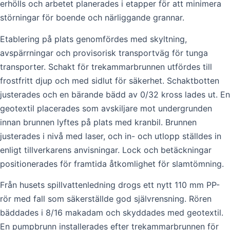
erhölls och arbetet planerades i etapper för att minimera
störningar för boende och närliggande grannar.
Etablering på plats genomfördes med skyltning,
avspärrningar och provisorisk transportväg för tunga
transporter. Schakt för trekammarbrunnen utfördes till
frostfritt djup och med sidlut för säkerhet. Schaktbotten
justerades och en bärande bädd av 0/32 kross lades ut. En
geotextil placerades som avskiljare mot undergrunden
innan brunnen lyftes på plats med kranbil. Brunnen
justerades i nivå med laser, och in- och utlopp ställdes in
enligt tillverkarens anvisningar. Lock och betäckningar
positionerades för framtida åtkomlighet för slamtömning.
Från husets spillvattenledning drogs ett nytt 110 mm PP-
rör med fall som säkerställde god självrensning. Rören
bäddades i 8/16 makadam och skyddades med geotextil.
En pumpbrunn installerades efter trekammarbrunnen för