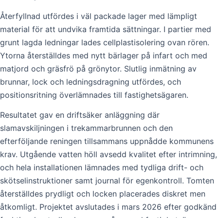
Återfyllnad utfördes i väl packade lager med lämpligt
material för att undvika framtida sättningar. I partier med
grunt lagda ledningar lades cellplastisolering ovan rören.
Ytorna återställdes med nytt bärlager på infart och med
matjord och gräsfrö på grönytor. Slutlig inmätning av
brunnar, lock och ledningsdragning utfördes, och
positionsritning överlämnades till fastighetsägaren.
Resultatet gav en driftsäker anläggning där
slamavskiljningen i trekammarbrunnen och den
efterföljande reningen tillsammans uppnådde kommunens
krav. Utgående vatten höll avsedd kvalitet efter intrimning,
och hela installationen lämnades med tydliga drift- och
skötselinstruktioner samt journal för egenkontroll. Tomten
återställdes prydligt och locken placerades diskret men
åtkomligt. Projektet avslutades i mars 2026 efter godkänd