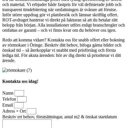
och material. Vi erbjuder både fastpris för väl definierade jobb och
transparent timdebitering när omfattningen är svårare att förutse.
Inför större uppdrag gör vi platsbesök och lämnar skriftlig offert.
ROT-avdraget hanterar vi direkt på fakturan så att du betalar rätt
belopp från början. Alla installationer utförs enligt branschregler och
omfattas av garanti – och vi finns kvar om du behöver oss igen.
Redo att komma vidare? Kontakta oss för snabb offert eller bokning
av rörmokare i Öringe. Beskriv ditt behov, bifoga gärna bilder och
önskad tid – så återkopplar vi snabbt med prisförslag och första
lediga tid. För akuta ärenden: hör av dig direkt så prioriterar vi ditt
ärende.
Kontakta oss idag!
Namn
Telefon
Email
Adress + Ort
Beskriv ert behov, förutsättningar, antal m2 & önskat startdatum