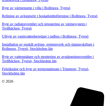
Byte av värmepump i villa i Bollmora, Tyresö
Relining av avloppsrör i bostadsrättsförening i Bollmora, Tyresö
Byte av radiatorventiler och injustering av värmesystem i
Trollbäcken, Tyresö
Utbyte av varmvattenberedare i radhus i Bollmora, Tyresö
Installation av enskilt avlopp, reningsverk och slamavskiljare i
Bollmora, Tyresö, Stockholms län
Byte av vattenmätare och montering av avstängningsventiler i
Trollbäcken, Tyresö, Stockholms län
Felsökning och byte av termostatinsats i Trinntorp, Tyresö,
Stockholms län
© 2026