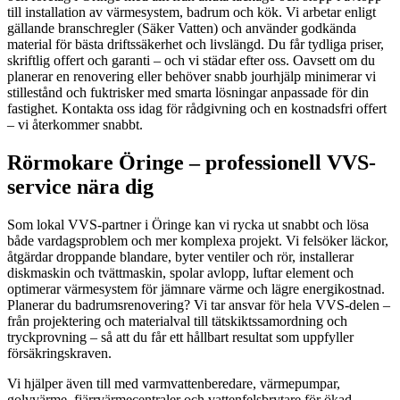
till installation av värmesystem, badrum och kök. Vi arbetar enligt
gällande branschregler (Säker Vatten) och använder godkända
material för bästa driftssäkerhet och livslängd. Du får tydliga priser,
skriftlig offert och garanti – och vi städar efter oss. Oavsett om du
planerar en renovering eller behöver snabb jourhjälp minimerar vi
stillestånd och fuktrisker med smarta lösningar anpassade för din
fastighet. Kontakta oss idag för rådgivning och en kostnadsfri offert
– vi återkommer snabbt.
Rörmokare Öringe – professionell VVS-
service nära dig
Som lokal VVS-partner i Öringe kan vi rycka ut snabbt och lösa
både vardagsproblem och mer komplexa projekt. Vi felsöker läckor,
åtgärdar droppande blandare, byter ventiler och rör, installerar
diskmaskin och tvättmaskin, spolar avlopp, luftar element och
optimerar värmesystem för jämnare värme och lägre energikostnad.
Planerar du badrumsrenovering? Vi tar ansvar för hela VVS-delen –
från projektering och materialval till tätskiktssamordning och
tryckprovning – så att du får ett hållbart resultat som uppfyller
försäkringskraven.
Vi hjälper även till med varmvattenberedare, värmepumpar,
golvvärme, fjärrvärmecentraler och vattenfelsbrytare för ökad