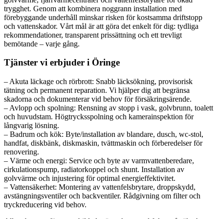
trygghet. Genom att kombinera noggrann installation med
förebyggande underhåll minskar risken för kostsamma driftstopp
och vattenskador. Vårt mål är att göra det enkelt för dig: tydliga
rekommendationer, transparent prissättning och ett trevligt
bemötande – varje gång.
Tjänster vi erbjuder i Öringe
– Akuta läckage och rörbrott: Snabb läcksökning, provisorisk
tätning och permanent reparation. Vi hjälper dig att begränsa
skadorna och dokumenterar vid behov för försäkringsärende.
– Avlopp och spolning: Rensning av stopp i vask, golvbrunn, toalett
och huvudstam. Högtrycksspolning och kamerainspektion för
långvarig lösning.
– Badrum och kök: Byte/installation av blandare, dusch, wc-stol,
handfat, diskbänk, diskmaskin, tvättmaskin och förberedelser för
renovering.
– Värme och energi: Service och byte av varmvattenberedare,
cirkulationspump, radiatorkoppel och shunt. Installation av
golvvärme och injustering för optimal energieffektivitet.
– Vattensäkerhet: Montering av vattenfelsbrytare, droppskydd,
avstängningsventiler och backventiler. Rådgivning om filter och
tryckreducering vid behov.