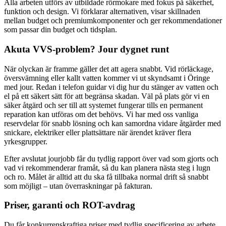
Alla arbeten utförs av utbildade rörmokare med fokus på säkerhet,
funktion och design. Vi förklarar alternativen, visar skillnaden
mellan budget och premiumkomponenter och ger rekommendationer
som passar din budget och tidsplan.
Akuta VVS-problem? Jour dygnet runt
När olyckan är framme gäller det att agera snabbt. Vid rörläckage,
översvämning eller kallt vatten kommer vi ut skyndsamt i Öringe
med jour. Redan i telefon guidar vi dig hur du stänger av vatten och
el på ett säkert sätt för att begränsa skadan. Väl på plats gör vi en
säker åtgärd och ser till att systemet fungerar tills en permanent
reparation kan utföras om det behövs. Vi har med oss vanliga
reservdelar för snabb lösning och kan samordna vidare åtgärder med
snickare, elektriker eller plattsättare när ärendet kräver flera
yrkesgrupper.
Efter avslutat jourjobb får du tydlig rapport över vad som gjorts och
vad vi rekommenderar framåt, så du kan planera nästa steg i lugn
och ro. Målet är alltid att du ska få tillbaka normal drift så snabbt
som möjligt – utan överraskningar på fakturan.
Priser, garanti och ROT-avdrag
Du får konkurrenskraftiga priser med tydlig specificering av arbete