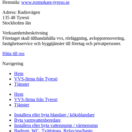
Hemsida:
www.rormokare-tyreso.se
Adress: Radiovägen
135 48 Tyresö
Stockholms län
Verksamhetsbeskrivning
Företaget skall tillhandahålla vvs, rörläggning, avloppsrenovering,
fastighetsservice och byggtjänster till företag och privatpersoner.
Hitta till oss
Navigering
Hem
VVS-firma från Tyresö
Tjänster
Hem
VVS-firma från Tyresö
Tjänster
Installera eller byta blandare / köksblandare
Byta varmvattenberedare
Installera eller byta vattenpump / värmepump
Badrum, WC, Tvättstuga, Relax/spa/bastu