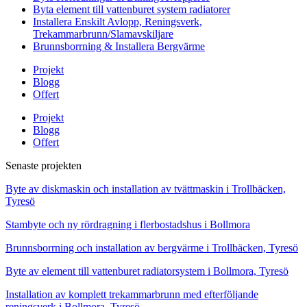
Byta element till vattenburet system radiatorer
Installera Enskilt Avlopp, Reningsverk,
Trekammarbrunn/Slamavskiljare
Brunnsborrning & Installera Bergvärme
Projekt
Blogg
Offert
Projekt
Blogg
Offert
Senaste projekten
Byte av diskmaskin och installation av tvättmaskin i Trollbäcken,
Tyresö
Stambyte och ny rördragning i flerbostadshus i Bollmora
Brunnsborrning och installation av bergvärme i Trollbäcken, Tyresö
Byte av element till vattenburet radiatorsystem i Bollmora, Tyresö
Installation av komplett trekammarbrunn med efterföljande
reningsverk i Bollmora, Tyresö