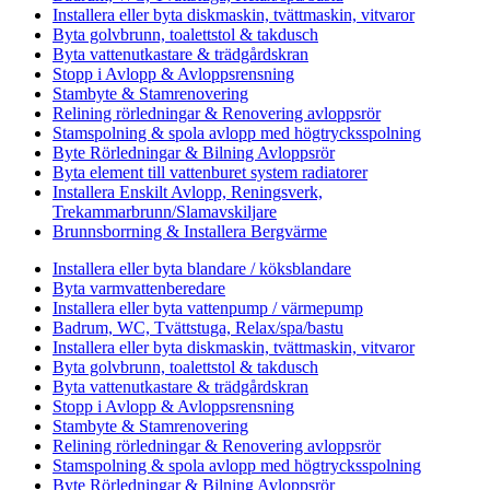
Installera eller byta diskmaskin, tvättmaskin, vitvaror
Byta golvbrunn, toalettstol & takdusch
Byta vattenutkastare & trädgårdskran
Stopp i Avlopp & Avloppsrensning
Stambyte & Stamrenovering
Relining rörledningar & Renovering avloppsrör
Stamspolning & spola avlopp med högtrycksspolning
Byte Rörledningar & Bilning Avloppsrör
Byta element till vattenburet system radiatorer
Installera Enskilt Avlopp, Reningsverk,
Trekammarbrunn/Slamavskiljare
Brunnsborrning & Installera Bergvärme
Installera eller byta blandare / köksblandare
Byta varmvattenberedare
Installera eller byta vattenpump / värmepump
Badrum, WC, Tvättstuga, Relax/spa/bastu
Installera eller byta diskmaskin, tvättmaskin, vitvaror
Byta golvbrunn, toalettstol & takdusch
Byta vattenutkastare & trädgårdskran
Stopp i Avlopp & Avloppsrensning
Stambyte & Stamrenovering
Relining rörledningar & Renovering avloppsrör
Stamspolning & spola avlopp med högtrycksspolning
Byte Rörledningar & Bilning Avloppsrör