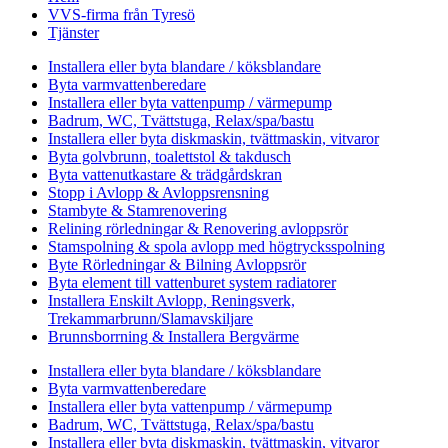
VVS-firma från Tyresö
Tjänster
Installera eller byta blandare / köksblandare
Byta varmvattenberedare
Installera eller byta vattenpump / värmepump
Badrum, WC, Tvättstuga, Relax/spa/bastu
Installera eller byta diskmaskin, tvättmaskin, vitvaror
Byta golvbrunn, toalettstol & takdusch
Byta vattenutkastare & trädgårdskran
Stopp i Avlopp & Avloppsrensning
Stambyte & Stamrenovering
Relining rörledningar & Renovering avloppsrör
Stamspolning & spola avlopp med högtrycksspolning
Byte Rörledningar & Bilning Avloppsrör
Byta element till vattenburet system radiatorer
Installera Enskilt Avlopp, Reningsverk,
Trekammarbrunn/Slamavskiljare
Brunnsborrning & Installera Bergvärme
Installera eller byta blandare / köksblandare
Byta varmvattenberedare
Installera eller byta vattenpump / värmepump
Badrum, WC, Tvättstuga, Relax/spa/bastu
Installera eller byta diskmaskin, tvättmaskin, vitvaror