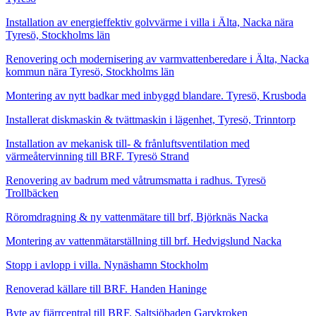
Installation av energieffektiv golvvärme i villa i Älta, Nacka nära
Tyresö, Stockholms län
Renovering och modernisering av varmvattenberedare i Älta, Nacka
kommun nära Tyresö, Stockholms län
Montering av nytt badkar med inbyggd blandare. Tyresö, Krusboda
Installerat diskmaskin & tvättmaskin i lägenhet, Tyresö, Trinntorp
Installation av mekanisk till- & frånluftsventilation med
värmeåtervinning till BRF. Tyresö Strand
Renovering av badrum med våtrumsmatta i radhus. Tyresö
Trollbäcken
Röromdragning & ny vattenmätare till brf, Björknäs Nacka
Montering av vattenmätarställning till brf. Hedvigslund Nacka
Stopp i avlopp i villa. Nynäshamn Stockholm
Renoverad källare till BRF. Handen Haninge
Byte av fjärrcentral till BRF. Saltsjöbaden Garvkroken