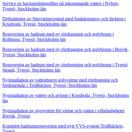
Service av backspolningsfilter på inkommande vatten i Nyfors,
Tyresö, Stockholms län
Driftsättning av fjärrvärmecentral med funktionsprov och läcktest i
Krusboda, Tyresö, Stockholms län
Renovering av badrum med ny rördragning och golvbrunn i
Bollmora, Tyresö, Stockholms län
Renovering av badrum med ny rördragning och golvbrunn i Brevik,
Tyresö, Stockholms län
Renovering av badrum med ny rördragning och golvbrunn i Tyresö
Strand, Tyresö, Stockholms län
Nyinstallation av vattenburen golvvärme med rördragning och
fördelarskåp i Trollbäcken, Tyresö, Stockholms län
Nyinstallation av vatten och avlopp i Krusboda, Tyresö, Stockholms
län
Nyinstallation av styrsystem för värme och vatten i villafastigheter
Brevik, Tyresö
Komplett badrumsrenovering med nytt VVS-system Trollbäcken,
Tyresö