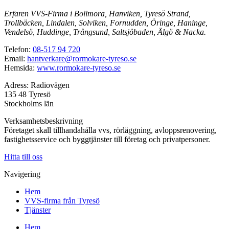
Erfaren VVS-Firma i Bollmora, Hanviken, Tyresö Strand,
Trollbäcken, Lindalen, Solviken, Fornudden, Öringe, Haninge,
Vendelsö, Huddinge, Trångsund, Saltsjöbaden, Älgö & Nacka.
Telefon:
08-517 94 720
Email:
hantverkare@rormokare-tyreso.se
Hemsida:
www.rormokare-tyreso.se
Adress: Radiovägen
135 48 Tyresö
Stockholms län
Verksamhetsbeskrivning
Företaget skall tillhandahålla vvs, rörläggning, avloppsrenovering,
fastighetsservice och byggtjänster till företag och privatpersoner.
Hitta till oss
Navigering
Hem
VVS-firma från Tyresö
Tjänster
Hem