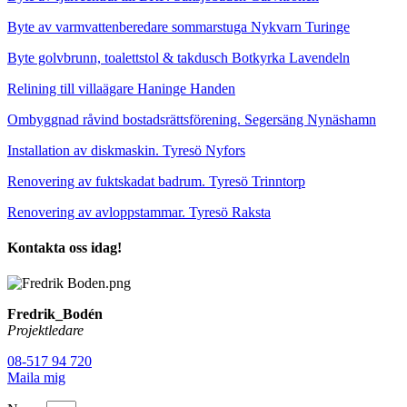
Byte av varmvattenberedare sommarstuga Nykvarn Turinge
Byte golvbrunn, toalettstol & takdusch Botkyrka Lavendeln
Relining till villaägare Haninge Handen
Ombyggnad råvind bostadsrättsförening. Segersäng Nynäshamn
Installation av diskmaskin. Tyresö Nyfors
Renovering av fuktskadat badrum. Tyresö Trinntorp
Renovering av avloppstammar. Tyresö Raksta
Kontakta oss idag!
Fredrik_Bodén
Projektledare
08-517 94 720
Maila mig