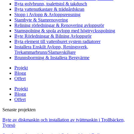
Byta golvbrunn, toalettstol & takdusch
Byta vattenutkastare & trädgårdskran
Stopp i Avlopp & Avloppsrensning
Stambyte & Stamrenovering
Relining rörledningar & Renovering avloppsrör
Stamspolning & spola avlopp med högtrycksspolning
Byte Rörledningar & Bilning Avloppsrör
Byta element till vattenburet system radiatorer
Installera Enskilt Avlopp, Reningsverk,
Trekammarbrunn/Slamavskiljare
Brunnsborrning & Installera Bergvärme
Projekt
Blogg
Offert
Projekt
Blogg
Offert
Senaste projekten
Byte av diskmaskin och installation av tvättmaskin i Trollbäcken,
Tyresö