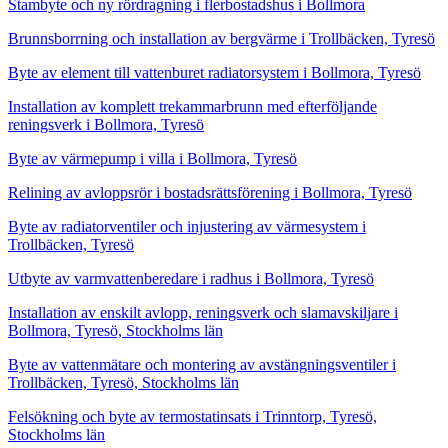
Stambyte och ny rördragning i flerbostadshus i Bollmora
Brunnsborrning och installation av bergvärme i Trollbäcken, Tyresö
Byte av element till vattenburet radiatorsystem i Bollmora, Tyresö
Installation av komplett trekammarbrunn med efterföljande
reningsverk i Bollmora, Tyresö
Byte av värmepump i villa i Bollmora, Tyresö
Relining av avloppsrör i bostadsrättsförening i Bollmora, Tyresö
Byte av radiatorventiler och injustering av värmesystem i
Trollbäcken, Tyresö
Utbyte av varmvattenberedare i radhus i Bollmora, Tyresö
Installation av enskilt avlopp, reningsverk och slamavskiljare i
Bollmora, Tyresö, Stockholms län
Byte av vattenmätare och montering av avstängningsventiler i
Trollbäcken, Tyresö, Stockholms län
Felsökning och byte av termostatinsats i Trinntorp, Tyresö,
Stockholms län