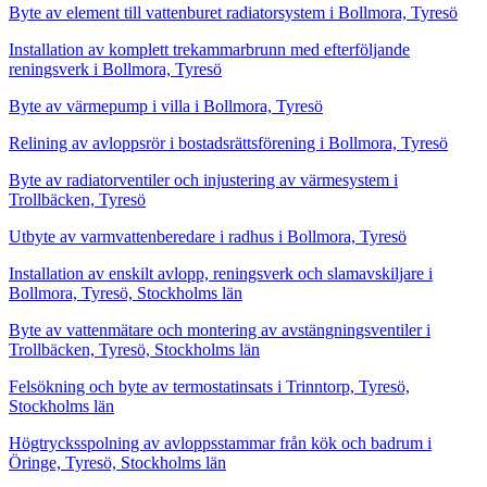
Byte av element till vattenburet radiatorsystem i Bollmora, Tyresö
Installation av komplett trekammarbrunn med efterföljande
reningsverk i Bollmora, Tyresö
Byte av värmepump i villa i Bollmora, Tyresö
Relining av avloppsrör i bostadsrättsförening i Bollmora, Tyresö
Byte av radiatorventiler och injustering av värmesystem i
Trollbäcken, Tyresö
Utbyte av varmvattenberedare i radhus i Bollmora, Tyresö
Installation av enskilt avlopp, reningsverk och slamavskiljare i
Bollmora, Tyresö, Stockholms län
Byte av vattenmätare och montering av avstängningsventiler i
Trollbäcken, Tyresö, Stockholms län
Felsökning och byte av termostatinsats i Trinntorp, Tyresö,
Stockholms län
Högtrycksspolning av avloppsstammar från kök och badrum i
Öringe, Tyresö, Stockholms län