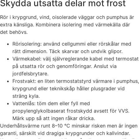
Skydda utsatta delar mot frost
Rör i krypgrund, vind, oisolerade väggar och pumphus är
extra känsliga. Kombinera isolering med värmekälla där
det behövs.
Rörisolering: använd cellgummi eller rörskålar med
rätt dimension. Täck skarvar och undvik glipor.
Värmekabel: välj självreglerande kabel med termostat
på utsatta rör och genomföringar. Anslut via
jordfelsbrytare.
Frostvakt: en liten termostatstyrd värmare i pumphus,
krypgrund eller teknikskåp håller plusgrader vid
sträng kyla.
Vattenlås: töm dem eller fyll med
propylenglykolbaserat frostskydd avsett för VVS.
Märk upp så att ingen råkar dricka.
Underhållsvärme runt 8–10 °C minskar risken men är ingen
garanti, särskilt vid dragiga krypgrunder och kallvindar.