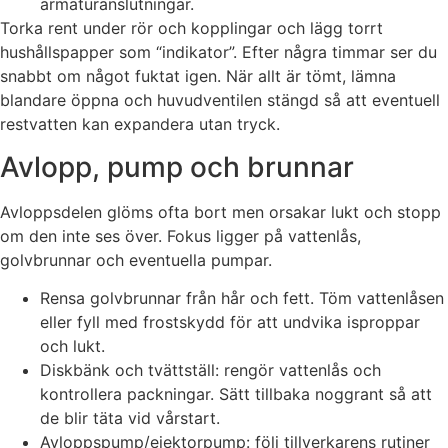
armaturanslutningar.
Torka rent under rör och kopplingar och lägg torrt
hushållspapper som “indikator”. Efter några timmar ser du
snabbt om något fuktat igen. När allt är tömt, lämna
blandare öppna och huvudventilen stängd så att eventuell
restvatten kan expandera utan tryck.
Avlopp, pump och brunnar
Avloppsdelen glöms ofta bort men orsakar lukt och stopp
om den inte ses över. Fokus ligger på vattenlås,
golvbrunnar och eventuella pumpar.
Rensa golvbrunnar från hår och fett. Töm vattenlåsen
eller fyll med frostskydd för att undvika isproppar
och lukt.
Diskbänk och tvättställ: rengör vattenlås och
kontrollera packningar. Sätt tillbaka noggrant så att
de blir täta vid vårstart.
Avloppspump/ejektorpump: följ tillverkarens rutiner