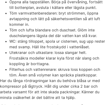
Öppna alla tappställen. Börja på övervåning, fortsätt
till bottenplan, avsluta i källare eller lägsta punkt.
Töm varmvattenberedaren: bryt strömmen, öppna
avtappning och lätt på säkerhetsventilen så att luft
kommer in.
Töm och lufta blandare och duschset. Glöm inte
duschslangens lägsta del där vatten kan stå kvar.
WC: stäng tilloppet, spola ur cisternen, sug upp rester
med svamp. Häll lite frostskydd i vattenlåset.
Utekranar och utkastare: lossa slangar helt.
Frostsäkra modeller klarar kyla först när slang och
koppling är borttagna.
Filterhus och vattenrenare: skruva loss koppen och
töm. Även små volymer kan spräcka plastkoppar.
Har du långa rördragningar kan du behöva blåsa ur med
kompressor på lågtryck. Håll dig under cirka 2 bar och
arbeta varsamt för att inte skada packningar. Känner du
minsta osäkerhet är det bättre att ta hjälp.