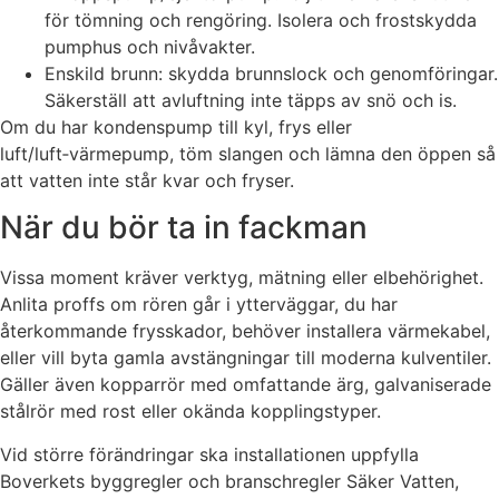
för tömning och rengöring. Isolera och frostskydda
pumphus och nivåvakter.
Enskild brunn: skydda brunnslock och genomföringar.
Säkerställ att avluftning inte täpps av snö och is.
Om du har kondenspump till kyl, frys eller
luft/luft‑värmepump, töm slangen och lämna den öppen så
att vatten inte står kvar och fryser.
När du bör ta in fackman
Vissa moment kräver verktyg, mätning eller elbehörighet.
Anlita proffs om rören går i ytterväggar, du har
återkommande frysskador, behöver installera värmekabel,
eller vill byta gamla avstängningar till moderna kulventiler.
Gäller även kopparrör med omfattande ärg, galvaniserade
stålrör med rost eller okända kopplingstyper.
Vid större förändringar ska installationen uppfylla
Boverkets byggregler och branschregler Säker Vatten,